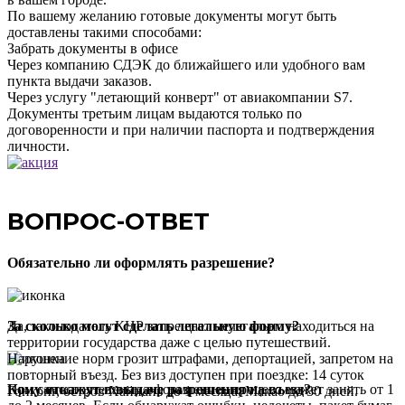
По вашему желанию готовые документы могут быть
доставлены такими способами:
Забрать документы в офисе
Через компанию СДЭК до ближайшего или удобного вам
пункта выдачи заказов.
Через услугу "летающий конверт" от авиакомпании S7.
Документы третьим лицам выдаются только по
договоренности и при наличии паспорта и подтверждения
личности.
ВОПРОС-ОТВЕТ
Обязательно ли оформлять разрешение?
Да, законодатель КНР запрещает нелегально находиться на
За сколько могут сделать легальную форму?
территории государства даже с целью путешествий.
Нарушение норм грозит штрафами, депортацией, запретом на
повторный въезд. Без виз доступен при поездке: 14 суток
При самостоятельном оформлении, процесс может занять от 1
Кому откажут в выдаче разрешения на въезд?
Гонконг, остров Хайнань до 1 месяца, Макао до 30 дней.