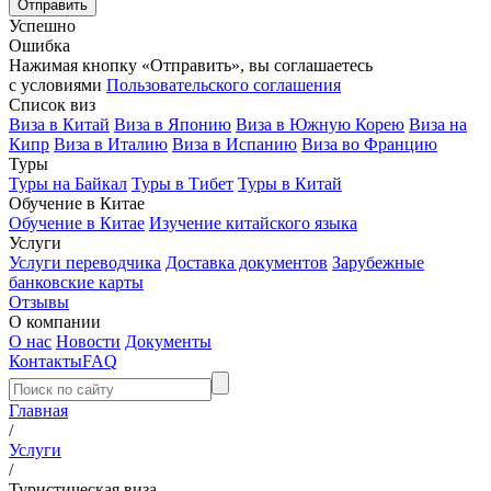
Успешно
Ошибка
Нажимая кнопку «Отправить», вы соглашаетесь
с условиями
Пользовательского соглашения
Список виз
Виза в Китай
Виза в Японию
Виза в Южную Корею
Виза на
Кипр
Виза в Италию
Виза в Испанию
Виза во Францию
Туры
Туры на Байкал
Туры в Тибет
Туры в Китай
Обучение в Китае
Обучение в Китае
Изучение китайского языка
Услуги
Услуги переводчика
Доставка документов
Зарубежные
банковские карты
Отзывы
О компании
О нас
Новости
Документы
Контакты
FAQ
Главная
/
Услуги
/
Туристическая виза