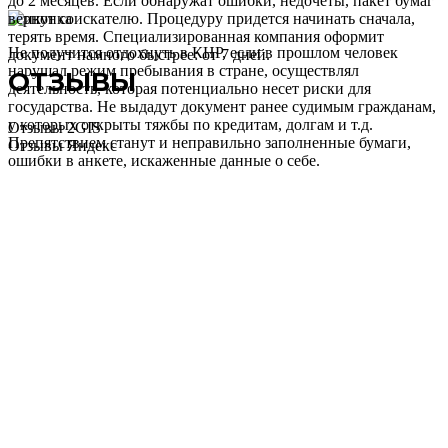
до 2 месяцев. Если обнаружат ошибки, недочеты, пакет бумаг
вернут соискателю. Процедуру придется начинать сначала,
терять время. Специализированная компания оформит
Не получится отдохнуть в КНР, если в прошлом человек
документ намного быстрее: от 7 дней.
нарушал режим пребывания в стране, осуществлял
ОТЗЫВЫ
деятельность, которая потенциально несет риски для
государства. Не выдадут документ ранее судимым гражданам,
у которых открыты тяжбы по кредитам, долгам и т.д.
Отзывы 2GIS
Препятствием станут и неправильно заполненные бумаги,
Отзывы Яндекс
ошибки в анкете, искаженные данные о себе.