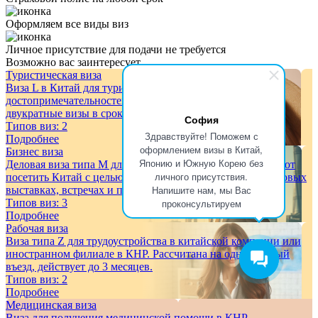
Оформляем все виды виз
Личное присутствие для подачи не требуется
Возможно вас заинтересует
Туристическая виза
Виза L в Китай для туристических поездок, осмотра
достопримечательностей и отдыха. Однократные и
двукратные визы в сроки от 3-х дней.
София
Типов виз:
2
Здравствуйте! Поможем с
Подробнее
оформлением визы в Китай,
Бизнес виза
Японию и Южную Корею без
Деловая виза типа M для иностранцев, которые планируют
личного присутствия.
посетить Китай с целью ведения бизнеса, участия в торговых
Напишите нам, мы Вас
выставках, встречах и переговорах.
проконсультируем
Типов виз:
3
Подробнее
Рабочая виза
Виза типа Z для трудоустройства в китайской компании или
иностранном филиале в КНР. Рассчитана на однократный
въезд, действует до 3 месяцев.
Типов виз:
2
Подробнее
Медицинская виза
Виза для получения медицинской помощи в КНР.