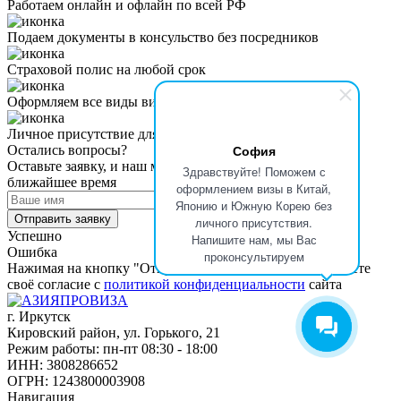
Работаем онлайн и офлайн по всей РФ
Подаем документы в консульство без посредников
Страховой полис на любой срок
Оформляем все виды виз
Личное присутствие для подачи не требуется
София
Остались вопросы?
Оставьте заявку, и наш менеджер свяжется с вами в
Здравствуйте! Поможем с
ближайшее время
оформлением визы в Китай,
Японию и Южную Корею без
личного присутствия.
Успешно
Напишите нам, мы Вас
Ошибка
проконсультируем
Нажимая на кнопку "Отправить заявку” вы подтверждаете
своё согласие с
политикой конфиденциальности
сайта
г. Иркутск
Кировский район, ул. Горького, 21
Режим работы: пн-пт 08:30 - 18:00
ИНН: 3808286652
ОГРН: 1243800003908
Навигация