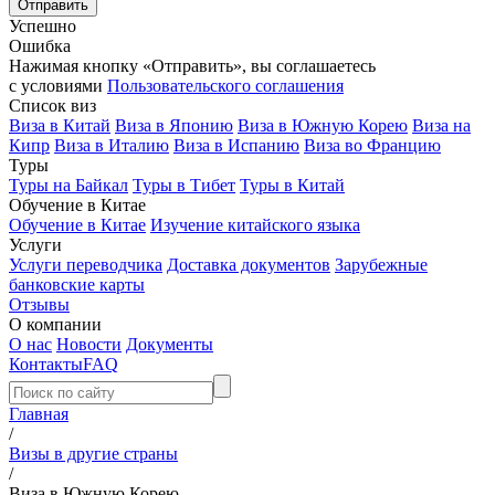
Успешно
Ошибка
Нажимая кнопку «Отправить», вы соглашаетесь
с условиями
Пользовательского соглашения
Список виз
Виза в Китай
Виза в Японию
Виза в Южную Корею
Виза на
Кипр
Виза в Италию
Виза в Испанию
Виза во Францию
Туры
Туры на Байкал
Туры в Тибет
Туры в Китай
Обучение в Китае
Обучение в Китае
Изучение китайского языка
Услуги
Услуги переводчика
Доставка документов
Зарубежные
банковские карты
Отзывы
О компании
О нас
Новости
Документы
Контакты
FAQ
Главная
/
Визы в другие страны
/
Виза в Южную Корею