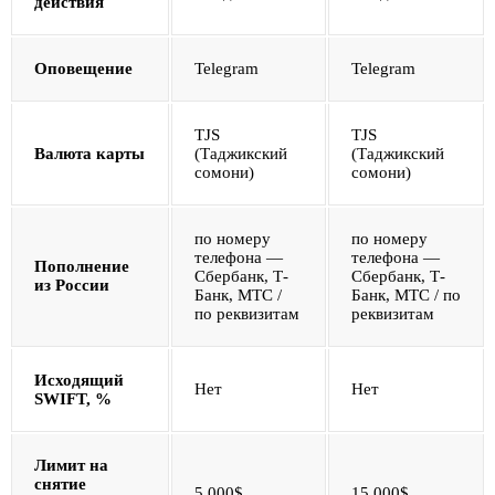
действия
Оповещение
Telegram
Telegram
TJS
TJS
Валюта карты
(Таджикский
(Таджикский
сомони)
сомони)
по номеру
по номеру
телефона —
телефона —
Пополнение
Сбербанк, Т-
Сбербанк, Т-
из России
Банк, МТС /
Банк, МТС / по
по реквизитам
реквизитам
Исходящий
Нет
Нет
SWIFT, %
Лимит на
снятие
5 000$
15 000$