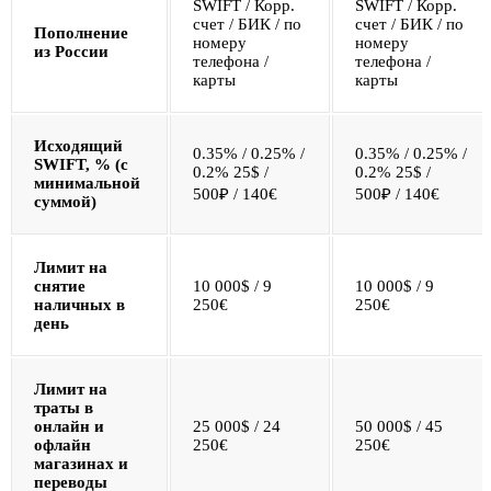
SWIFT / Корр.
SWIFT / Корр.
счет / БИК / по
счет / БИК / по
Пополнение
номеру
номеру
из России
телефона /
телефона /
карты
карты
Исходящий
0.35% / 0.25% /
0.35% / 0.25% /
SWIFT, % (с
0.2% 25$ /
0.2% 25$ /
минимальной
500₽ / 140€
500₽ / 140€
суммой)
Лимит на
снятие
10 000$ / 9
10 000$ / 9
наличных в
250€
250€
день
Лимит на
траты в
онлайн и
25 000$ / 24
50 000$ / 45
офлайн
250€
250€
магазинах и
переводы