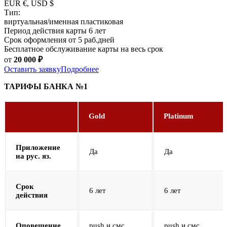
EUR €, USD $
Тип:
виртуальная/именная пластиковая
Период действия карты 6 лет
Срок оформления от 5 раб.дней
Бесплатное обслуживание карты на весь срок
от
20 000
₽
Оставить заявку
Подробнее
ТАРИФЫ БАНКА №1
Gold
Platinum
Приложение
Да
Да
на рус. яз.
Срок
6 лет
6 лет
действия
Оповещение
push и смс
push и смс