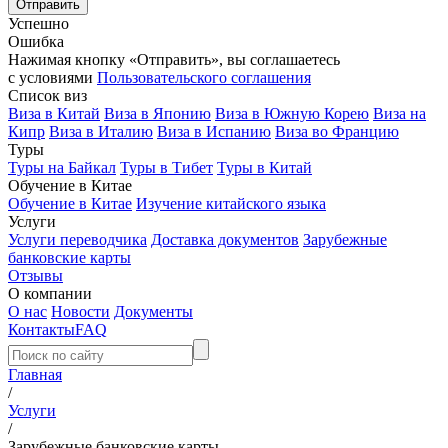
Успешно
Ошибка
Нажимая кнопку «Отправить», вы соглашаетесь
с условиями
Пользовательского соглашения
Список виз
Виза в Китай
Виза в Японию
Виза в Южную Корею
Виза на
Кипр
Виза в Италию
Виза в Испанию
Виза во Францию
Туры
Туры на Байкал
Туры в Тибет
Туры в Китай
Обучение в Китае
Обучение в Китае
Изучение китайского языка
Услуги
Услуги переводчика
Доставка документов
Зарубежные
банковские карты
Отзывы
О компании
О нас
Новости
Документы
Контакты
FAQ
Главная
/
Услуги
/
Зарубежные банковские карты