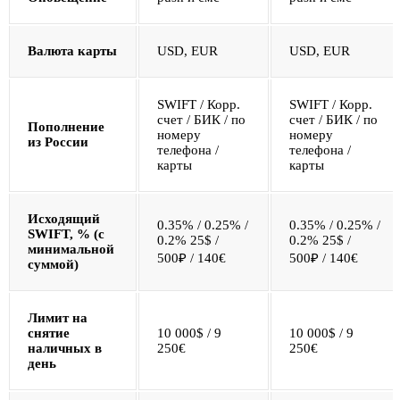
Валюта карты
USD, EUR
USD, EUR
SWIFT / Корр.
SWIFT / Корр.
счет / БИК / по
счет / БИК / по
Пополнение
номеру
номеру
из России
телефона /
телефона /
карты
карты
Исходящий
0.35% / 0.25% /
0.35% / 0.25% /
SWIFT, % (с
0.2% 25$ /
0.2% 25$ /
минимальной
500₽ / 140€
500₽ / 140€
суммой)
Лимит на
снятие
10 000$ / 9
10 000$ / 9
наличных в
250€
250€
день