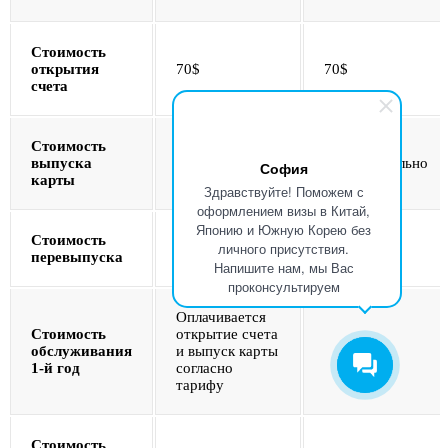
Стоимость
открытия
70$
70$
счета
Стоимость
7$
150$
выпуска
(дополнительно
(дополнительно
София
карты
70$)
150$)
Здравствуйте! Поможем с
оформлением визы в Китай,
Японию и Южную Корею без
Стоимость
личного присутствия.
15 000₽
15 000₽
перевыпуска
Напишите нам, мы Вас
проконсультируем
Оплачивается
Стоимость
открытие счета
обслуживания
и выпуск карты
1-й год
согласно
тарифу
Стоимость